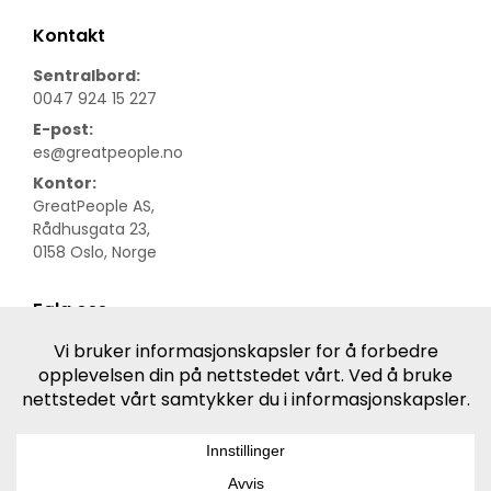
Kontakt
Sentralbord:
0047 924 15 227
E-post:
es@greatpeople.no
Kontor:
GreatPeople AS,
Rådhusgata 23,
0158 Oslo, Norge
Følg oss
LinkedIn
Facebook
Informasjonskapsler
-
Personvern
-
Databehandler