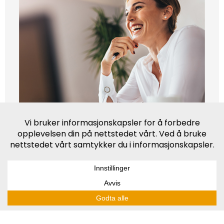
Leie én eller flere
La våre eksperter hjelpe deg når du
trenger å leie inn en spesialist. Vi kan
raskt kartlegge dine behov og finne riktig