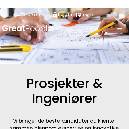
|
|
Kontakt oss
Logg inn
English
Prosjekter &
Ingeniører
Vi bringer de beste kandidater og klienter
sammen gjennom ekspertise og innovative