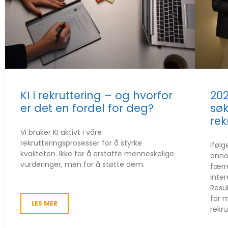
KI i rekruttering – og hvorfor
202
er det en fordel for deg?
søk
rek
Vi bruker KI aktivt i våre
rekrutteringsprosesser for å styrke
Ifølg
kvaliteten. Ikke for å erstatte menneskelige
anno
vurderinger, men for å støtte dem.
færre
inter
Resul
for 
LES MER
rekr