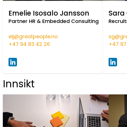
Emelie Isosalo Jansson
Sara
Partner HR & Embedded Consulting
Recrui
eij@greatpeople.no
sg@gre
+47 94 83 42 26
+47 97 
Innsikt