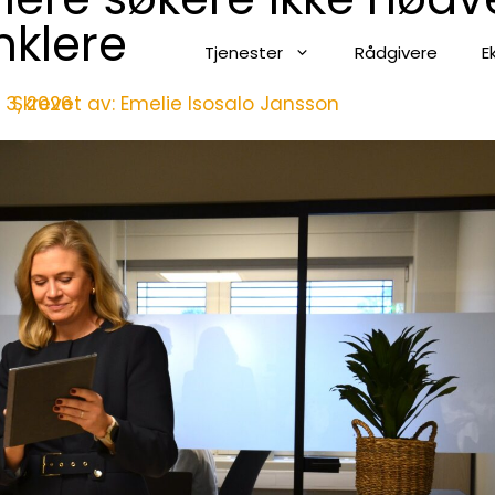
nklere
Tjenester
Rådgivere
E
 3, 2026
Skrevet av:
Emelie Isosalo Jansson