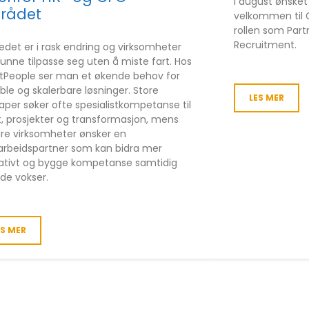
I august ønsket
rådet
velkommen til G
rollen som Par
Recruitment.
edet er i rask endring og virksomheter
unne tilpasse seg uten å miste fart. Hos
tPeople ser man et økende behov for
ible og skalerbare løsninger. Store
LES MER
aper søker ofte spesialistkompetanse til
t, prosjekter og transformasjon, mens
re virksomheter ønsker en
rbeidspartner som kan bidra mer
ativt og bygge kompetanse samtidig
de vokser.
ES MER