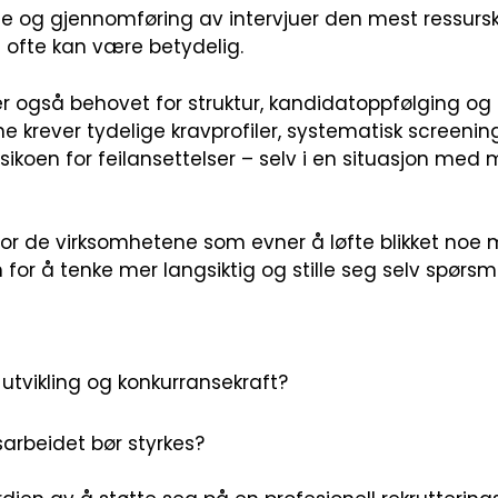
erte og gjennomføring av intervjuer den mest ressursk
ofte kan være betydelig.
er også behovet for struktur, kandidatoppfølging og 
e krever tydelige kravprofiler, systematisk screenin
ikoen for feilansettelser – selv i en situasjon med 
 de virksomhetene som evner å løfte blikket noe me
for å tenke mer langsiktig og stille seg selv spørs
, utvikling og konkurransekraft?
sarbeidet bør styrkes?