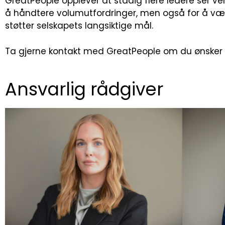
GreatPeople opplever at stadig flere ledere ser ver
å håndtere volumutfordringer, men også for å vær
støtter selskapets langsiktige mål.
Ta gjerne kontakt med GreatPeople om du ønsker å
Ansvarlig rådgiver