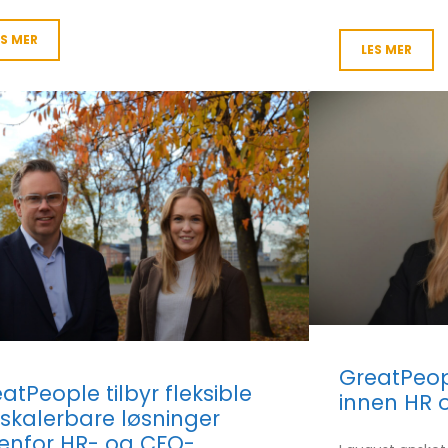
ES MER
LES MER
GreatPeop
atPeople tilbyr fleksible
innen HR o
skalerbare løsninger
enfor HR- og CFO-