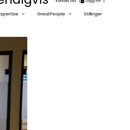
|
|
Kontakt oss
Logg inn
kspertise
GreatPeople
Stillinger