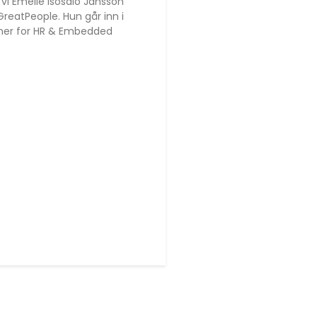
 vi Emelie Isosalo Jansson
reatPeople. Hun går inn i
tner for HR & Embedded