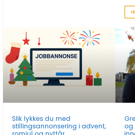
L
Slik lykkes du med
Gre
stillingsannonsering i advent,
og 
romjul og nyttår
inn