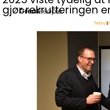
gjør rekrutteringen e
februar