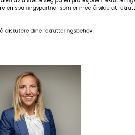
dien av å støtte seg på en profesjonell rekrutterings
e en sparringspartner som er med å sikre at rekrutt
 diskutere dine rekrutteringsbehov.