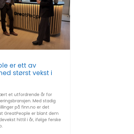
le er ett av
d størst vekst i
vært et utfordrende år for
eringsbransjen. Med stadig
illinger på finn.no er det
g at GreatPeople er blant dem
vekst hittil i år, ifølge ferske
b.