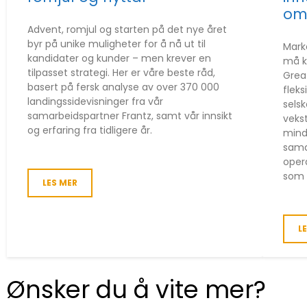
om
Advent, romjul og starten på det nye året
byr på unike muligheter for å nå ut til
Mark
kandidater og kunder – men krever en
må k
tilpasset strategi. Her er våre beste råd,
Grea
basert på fersk analyse av over 370 000
fleks
landingssidevisninger fra vår
selsk
samarbeidspartner Frantz, samt vår innsikt
veks
og erfaring fra tidligere år.
mind
sama
oper
som 
LES MER
L
Ønsker du å vite mer?