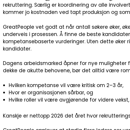
rekruttering. Særlig er koordinering av alle involv
kommer jo kostnaden ved tapt produksjon og som 
GreatPeople vet godt at når antall søkere øker, øk
underveis i prosessen. Å finne de beste kandidaten
kompetansebaserte vurderinger. Uten dette øker ris
kandidater.
Dagens arbeidsmarked åpner for nye muligheter for
dekke de akutte behovene, bør det alltid være rom 
Hvilken kompetanse vil være kritisk om 2–3 år,
Hvor er organisasjonen sårbar, og
Hvilke roller vil være avgjørende for videre vekst
Kanskje er nettopp 2026 det året hvor rekruttering