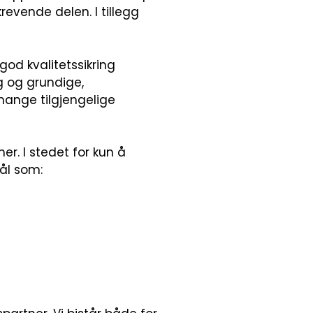
revende delen. I tillegg
god kvalitetssikring
g og grundige,
mange tilgjengelige
r. I stedet for kun å
mål som: