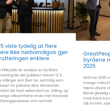
5 viste tydelig at flere
ere ikke nødvendigvis gjør
GreatPeop
rutteringen enklere
byråene me
2025
e FINN jobb sin analyse av fjorårets
nsering ble det publisert nesten 12 %
Hittil har 2025 
 stillinger enn året før, samtidig som
mange i rekrutt
essen for jobbene økte tilsvarende.
færre utlyste st
tatet ble høyt søkervolum pr. stilling, og
likevel gledeli
mange virksomheter enda mer krevende
med størst kunde
utteringsprosesser enn normalt.
tall fra Finn Job